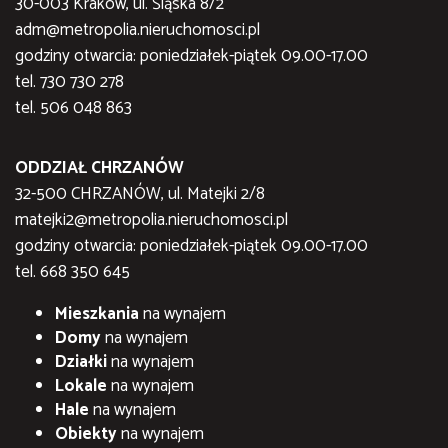
30-003 Kraków, ul. Śląska 8/2
adm@metropolia.nieruchomosci.pl
godziny otwarcia: poniedziałek-piątek 09.00-17.00
tel. 730 730 278
tel. 506 048 863
ODDZIAŁ CHRZANÓW
32-500 CHRZANÓW, ul. Matejki 2/8
matejki2@metropolia.nieruchomosci.pl
godziny otwarcia: poniedziałek-piątek 09.00-17.00
tel. 668 350 645
Mieszkania
na wynajem
Domy
na wynajem
Działki
na wynajem
Lokale
na wynajem
Hale
na wynajem
Obiekty
na wynajem