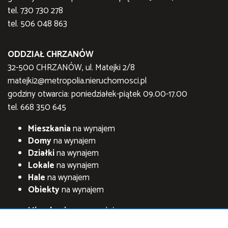
tel. 730 730 278
tel. 506 048 863
ODDZIAŁ CHRZANÓW
32-500 CHRZANÓW, ul. Matejki 2/8
matejki2@metropolia.nieruchomosci.pl
godziny otwarcia: poniedziałek-piątek 09.00-17.00
tel. 668 350 645
Mieszkania
na wynajem
Domy
na wynajem
Działki
na wynajem
Lokale
na wynajem
Hale
na wynajem
Obiekty
na wynajem
Mieszkania
na sprzedaż
Domy
na sprzedaż