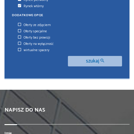
Rynek pierwotny
Rynek wtórny
DODATKOWE OPCJE
Oferty ze zdjęciem
Oferty specjalne
Oferty bez prowizji
Oferty na wyłączność
wirtualne spacery
szukaj
NAPISZ DO NAS
Imię