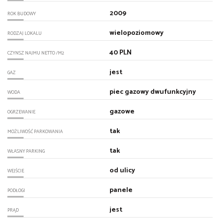
2009
ROK BUDOWY
wielopoziomowy
RODZAJ LOKALU
40 PLN
CZYNSZ NAJMU NETTO /M2
jest
GAZ
piec gazowy dwufunkcyjny
WODA
gazowe
OGRZEWANIE
tak
MOŻLIWOŚĆ PARKOWANIA
tak
WŁASNY PARKING
od ulicy
WEJŚCIE
panele
PODŁOGI
jest
PRĄD