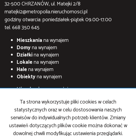
32-500 CHRZANÓW, ul. Matejki 2/8
matejki2@metropolia.nieruchomosci.pl
godziny otwarcia: poniedziałek-piątek 09.00-17.00
tel. 668 350 645
Mieszkania
na wynajem
Domy
na wynajem
Działki
na wynajem
Lokale
na wynajem
Hale
na wynajem
Obiekty
na wynajem
Mieszkania
na sprzedaż
Domy
na sprzedaż
Ta strona wykorzystuje pliki cookies w celach
Działki
na sprzedaż
statystycznych oraz w celu dostosowania naszych
Lokale
na sprzedaż
serwisów do indywidualnych potrzeb klientów. Zmiany
Hale
na sprzedaż
ustawień dotyczących plików cookie można dokonać w
Obiekty
na sprzedaż
dowolnej chwili modyfikując ustawienia przeglądarki.