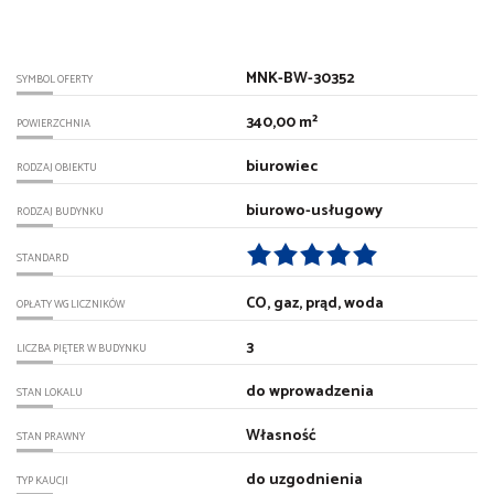
MNK-BW-30352
SYMBOL OFERTY
340,00 m²
POWIERZCHNIA
biurowiec
RODZAJ OBIEKTU
biurowo-usługowy
RODZAJ BUDYNKU
STANDARD
CO, gaz, prąd, woda
OPŁATY WG LICZNIKÓW
3
LICZBA PIĘTER W BUDYNKU
do wprowadzenia
STAN LOKALU
Własność
STAN PRAWNY
do uzgodnienia
TYP KAUCJI